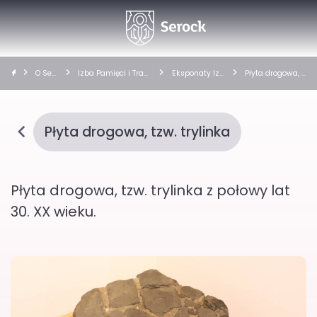
O Ser
Izba Pamięci i Trad
Eksponaty Izb
Płyta drogowa, t
ocku
ycji Lokalnych
y Pamięci
zw. trylinka
Płyta drogowa, tzw. trylinka
Płyta drogowa, tzw. trylinka z połowy lat
30. XX wieku.