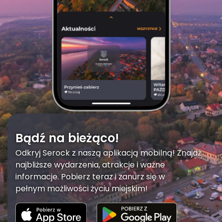
Bądź na bieżąco!
Odkryj Serock z naszą aplikacją mobilną! Znajdź
najbliższe wydarzenia, atrakcje i ważne
informacje. Pobierz teraz i zanurz się w
pełnym możliwości życiu miejskim!