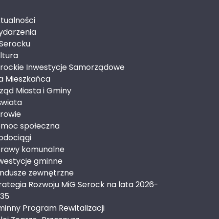
tualności
darzenia
Serocku
ltura
rockie Inwestycje Samorządowe
a Mieszkańca
ząd Miasta i Gminy
wiata
rowie
moc społeczna
dociągi
rawy komunalne
westycje gminne
ndusze zewnętrzne
rategia Rozwoju MiG Serock na lata 2026-
35
inny Program Rewitalizacji