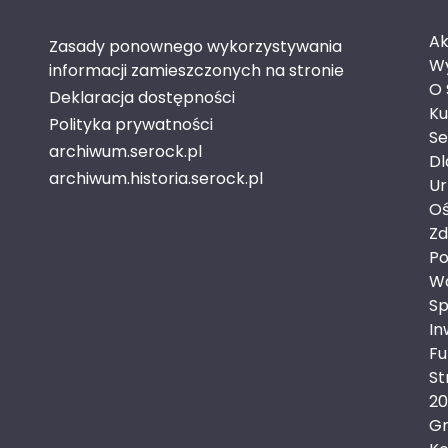
Ak
Zasady ponownego wykorzystywania
Wy
informacji zamieszczonych na stronie
O 
Deklaracja dostępności
Ku
Polityka prywatności
Se
archiwum.serock.pl
Dl
archiwum.historia.serock.pl
Ur
Oś
Zd
Po
Wo
Sp
In
Fu
St
20
Gm