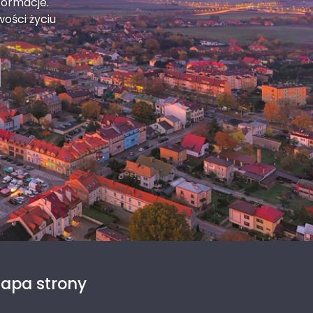
formacje.
wości życiu
apa strony