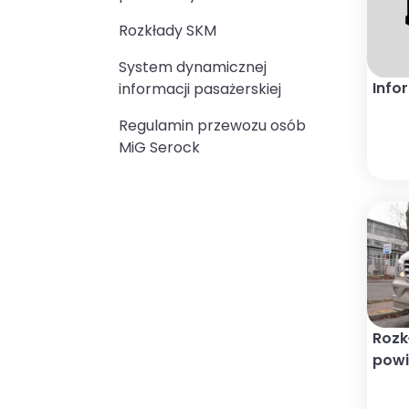
Rozkłady SKM
System dynamicznej
Info
informacji pasażerskiej
Regulamin przewozu osób
MiG Serock
Rozk
pow